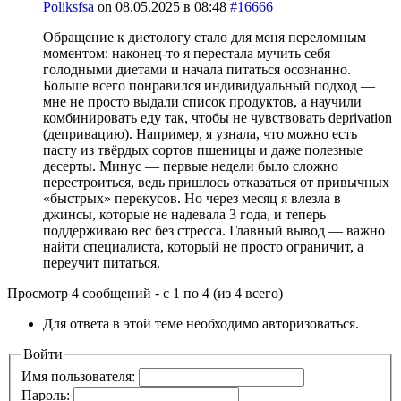
Poliksfsa
on
08.05.2025 в 08:48
#16666
Обращение к диетологу стало для меня переломным
моментом: наконец-то я перестала мучить себя
голодными диетами и начала питаться осознанно.
Больше всего понравился индивидуальный подход —
мне не просто выдали список продуктов, а научили
комбинировать еду так, чтобы не чувствовать deprivation
(депривацию). Например, я узнала, что можно есть
пасту из твёрдых сортов пшеницы и даже полезные
десерты. Минус — первые недели было сложно
перестроиться, ведь пришлось отказаться от привычных
«быстрых» перекусов. Но через месяц я влезла в
джинсы, которые не надевала 3 года, и теперь
поддерживаю вес без стресса. Главный вывод — важно
найти специалиста, который не просто ограничит, а
переучит питаться.
Просмотр 4 сообщений - с 1 по 4 (из 4 всего)
Для ответа в этой теме необходимо авторизоваться.
Войти
Имя пользователя:
Пароль: