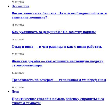
24.02.2026
Психология
Воспитание сына без отца. На что необходимо обратить
внимание женщине?
17.03.2026
Как ухаживать за девушкой? На заметку парням
16.03.2026
Стыд и вина — в чем разница и как с ними работать
28.02.2026
Женская дружба — как отличить настоящую подругу
от энерговампира
25.02.2026
Тревожность по вечерам — успокаиваем ум перед сном
23.02.2026
Дети
Практические способы помочь ребенку справиться со
страхом темноты