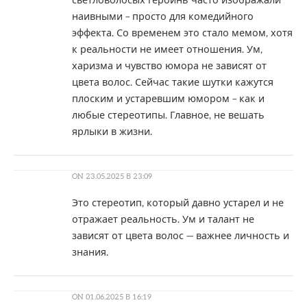
светловолосых героинь часто изображали
наивными – просто для комедийного
эффекта. Со временем это стало мемом, хотя
к реальности не имеет отношения. Ум,
харизма и чувство юмора не зависят от
цвета волос. Сейчас такие шутки кажутся
плоским и устаревшим юмором – как и
любые стереотипы. Главное, не вешать
ярлыки в жизни.
ON
23.05.2025 В 23:09
Это стереотип, который давно устарел и не
отражает реальность. Ум и талант не
зависят от цвета волос — важнее личность и
знания.
ON
01.06.2025 В 16:19