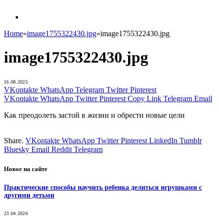
Home
»
image1755322430.jpg
»
image1755322430.jpg
image1755322430.jpg
16.08.2025
VKontakte
WhatsApp
Telegram
Twitter
Pinterest
VKontakte
WhatsApp
Twitter
Pinterest
Copy Link
Telegram
Email
Как преодолеть застой в жизни и обрести новые цели
Share.
VKontakte
WhatsApp
Twitter
Pinterest
LinkedIn
Tumblr
Bluesky
Email
‏Reddit
Telegram
Новое на сайте
Практические способы научить ребенка делиться игрушками с
другими детьми
23.04.2026