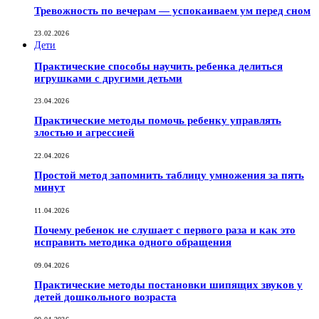
Тревожность по вечерам — успокаиваем ум перед сном
23.02.2026
Дети
Практические способы научить ребенка делиться
игрушками с другими детьми
23.04.2026
Практические методы помочь ребенку управлять
злостью и агрессией
22.04.2026
Простой метод запомнить таблицу умножения за пять
минут
11.04.2026
Почему ребенок не слушает с первого раза и как это
исправить методика одного обращения
09.04.2026
Практические методы постановки шипящих звуков у
детей дошкольного возраста